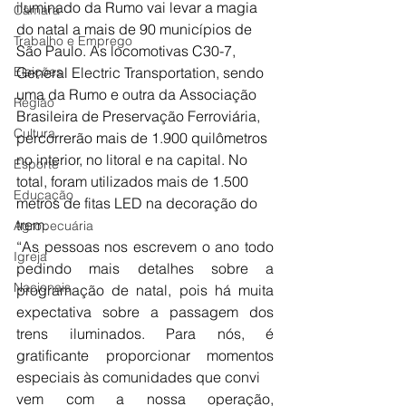
iluminado da Rumo vai levar a magia 
Câmara
do natal a mais de 90 municípios de 
Trabalho e Emprego
São Paulo. As locomotivas C30-7, 
Eleições
General Electric Transportation, sendo 
uma da Rumo e outra da Associação 
Região
Brasileira de Preservação Ferroviária, 
Cultura
percorrerão mais de 1.900 quilômetros 
no interior, no litoral e na capital. No 
Esporte
total, foram utilizados mais de 1.500 
Educação
metros de fitas LED na decoração do 
trem.
Agropecuária
“As pessoas nos escrevem o ano todo 
Igreja
pedindo mais detalhes sobre a 
Nacionais
programação de natal, pois há muita 
expectativa sobre a passagem dos 
trens iluminados. Para nós, é 
gratificante 
proporcionar momentos 
especiais às comunidades que convi
vem com a nossa operação, 