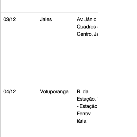
03/12
Jales
Av. Jânio 
Quadros - 
Centro, Jales
04/12
Votuporanga
R. da 
Estação, 139 
- Estação 
Ferrov
iária