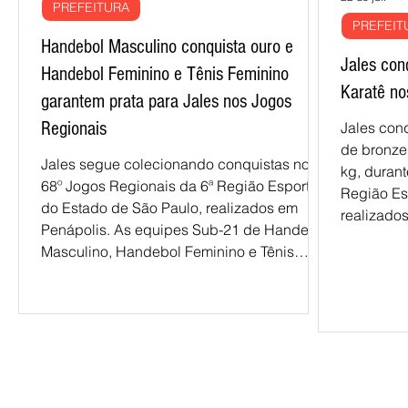
PREFEITURA
PREFEIT
Handebol Masculino conquista ouro e
Jales con
Handebol Feminino e Tênis Feminino
Karatê no
garantem prata para Jales nos Jogos
Regionais
Jales con
de bronze 
Jales segue colecionando conquistas nos
kg, durant
68º Jogos Regionais da 6ª Região Esportiva
Região Es
do Estado de São Paulo, realizados em
realizado
Penápolis. As equipes Sub-21 de Handebol
pela conqu
Masculino, Handebol Feminino e Tênis
Freitas R
Feminino foram destaque na competição e
Jales na 
garantiram mais três medalhas para o
competiçã
município: uma de ouro e duas de prata. O
é disputa
handebol masculino confirmou a excelente
reunindo a
campanha ao dominar a partida decisiva
região. C
contra Andradina do início ao fim e
84 kg,
conquistar a medalha de ouro com uma