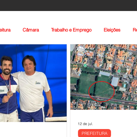
eitura
Câmara
Trabalho e Emprego
Eleições
R
Voltar
12 de jul.
PREFEITURA