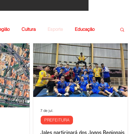
egião
Cultura
Esporte
Educação
7 de jul.
PREFEITURA
Jales participará dos Jogos Regionais