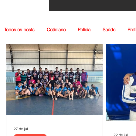
Todos os posts
Cotidiano
Polícia
Saúde
Pref
Agropecuária
Igreja
Nacionais
27 de jul.
22 de jul.