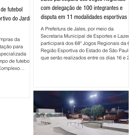
com delegação de 100 integrantes e
 de futebol
disputa em 11 modalidades esportivas
rtivo do Jardim
A Prefeitura de Jales, por meio da
Secretaria Municipal de Esportes e Lazer,
ompras da
participará dos 68º Jogos Regionais da 6ª
itação para
Região Esportiva do Estado de São Paulo,
specializada
que serão realizados entre os dias 16 e 26
mpo de futebol
de julho, na cidade de Penápolis. A
 Complexo
delegação jalesense será composta por
o. O valor
100 pessoas, entre atletas, técnicos e
36, incluindo
dirigentes, sob a chefia de João Roberto d
ão do terreno. A
Rocha (Porquinho). Parte da equipe
opriamente dita
embarca para Penápolis na manhã do dia
aforma BLL (Bolsa
15 de julho, enquanto o alojamento da
partir das 9h do
delegaçã
 a localização