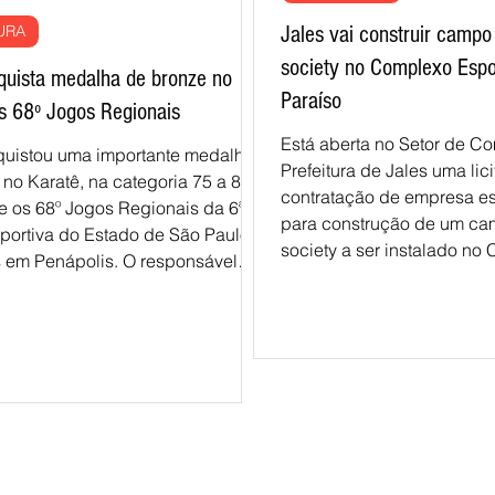
URA
Jales vai construir campo
society no Complexo Espo
quista medalha de bronze no
Paraíso
s 68º Jogos Regionais
Está aberta no Setor de C
quistou uma importante medalha
Prefeitura de Jales uma lic
no Karatê, na categoria 75 a 84
contratação de empresa e
e os 68º Jogos Regionais da 6ª
para construção de um ca
portiva do Estado de São Paulo,
society a ser instalado no
s em Penápolis. O responsável
Poliesportivo Jardim Paraís
ista foi o sensei Edson de
estimado é de R$ 247.770,
esende, único representante de
todo o serviço de preparaç
modalidade de karatê na
sessão de concorrência pr
o. Nos Jogos Regionais, o karatê
vai se dar através da plat
do apenas na categoria adulta,
de Licitações do Brasil) a 
tletas experientes de toda a
dia 22 deste mês. No mapa
ompetindo na categoria de 75 a
do no