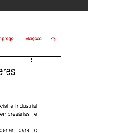
Emprego
Eleições
eres
l e Industrial 
empresárias e 
ertar para o 