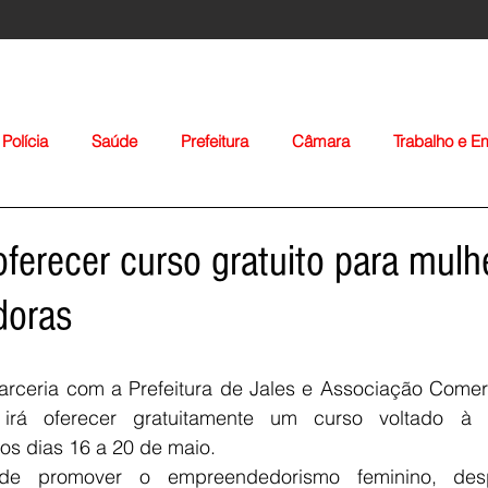
Polícia
Saúde
Prefeitura
Câmara
Trabalho e 
orte
Educação
Agropecuária
Igreja
Nacionais
oferecer curso gratuito para mulh
doras
rceria com a Prefeitura de Jales e Associação Comercia
 irá oferecer gratuitamente um curso voltado à 
Voltar
s dias 16 a 20 de maio.
de promover o empreendedorismo feminino, desp