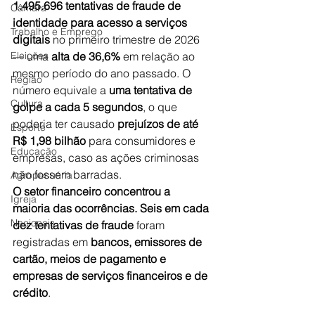
1.495.696 tentativas de fraude de 
Câmara
identidade para acesso a serviços 
Trabalho e Emprego
digitais
 no primeiro trimestre de 2026 
Eleições
— uma 
alta de 36,6%
 em relação ao 
mesmo período do ano passado. O 
Região
número equivale a 
uma tentativa de 
Cultura
golpe a cada 5 segundos
, o que 
poderia ter causado 
prejuízos de até 
Esporte
R$ 1,98 bilhão
 para consumidores e 
Educação
empresas, caso as ações criminosas 
não fossem barradas. 
Agropecuária
O setor financeiro concentrou a 
Igreja
maioria das ocorrências. Seis em cada 
Nacionais
dez tentativas de fraude
 foram 
registradas em
 bancos, emissores de 
cartão, meios de pagamento e 
empresas de serviços financeiros e de 
crédito
. 