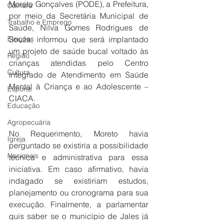
Moreto Gonçalves (PODE), a Prefeitura, 
Câmara
por meio da Secretária Municipal de 
Trabalho e Emprego
Saúde, Nilva Gomes Rodrigues de 
Eleições
Souza, informou que será implantado 
um projeto de saúde bucal voltado às 
Região
crianças atendidas pelo Centro 
Cultura
Integrado de Atendimento em Saúde 
Mental à Criança e ao Adolescente – 
Esporte
CIACA.
Educação
Agropecuária
No Requerimento, Moreto havia 
Igreja
perguntado se existiria a possibilidade 
Nacionais
técnica e administrativa para essa 
iniciativa. Em caso afirmativo, havia 
indagado se existiriam estudos, 
planejamento ou cronograma para sua 
execução. Finalmente, a parlamentar 
quis saber se o município de Jales já 