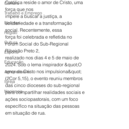
Católica reside o amor de Cristo, uma 
Câmara
força que nos
Trabalho e Emprego
impele a buscar a justiça, a 
Eleições
solidariedade e a transformação 
social. Recentemente, essa
Região
força foi celebrada e refletida no 
Cultura
Fórum Social do Sub-Regional 
Ribeirão Preto 2,
Esporte
realizado nos dias 4 e 5 de maio de 
Educação
2024. Sob o lema inspirador &quot;O 
amor de Cristo nos impulsiona&quot; 
Agropecuária
(2Cor 5,15), o evento reuniu membros 
Igreja
das cinco dioceses do sub-regional 
Nacionais
para compartilhar realidades sociais e 
ações sociopastorais, com um foco 
específico na situação das pessoas 
em situação de rua.