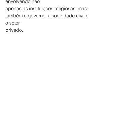
envolvendo não
apenas as instituições religiosas, mas 
também o governo, a sociedade civil e 
o setor
privado.
O lema do Fórum, &quot;O amor de 
Cristo nos impulsiona&quot;, não é 
apenas uma declaração de fé, mas um 
chamado à ação concreta. À luz desse 
amor transformador, somos desafiados 
a continuar caminhando juntos, como 
uma única família humana, na busca 
por um mundo mais justo e solidário. 
Que as reflexões e as experiências 
compartilhadas durante este encontro 
inspirem a todos nós a sermos agentes 
de mudança e construtores de um 
futuro melhor para todos, 
especialmente para aqueles que mais 