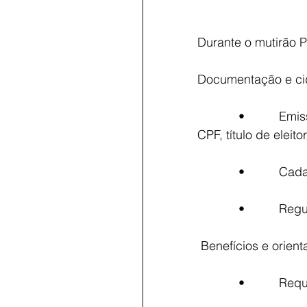
Durante o mutirão 
Documentação e ci
            •          Emissão de documentos (certidão de nascimento, casamento e óbito, RG, 
CPF, título de eleito
            •  
            •   
 Benefícios e orien
            •  