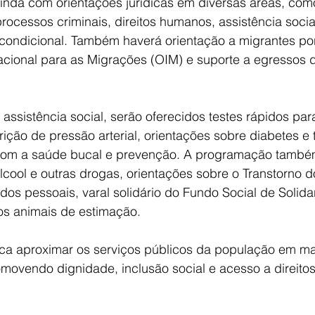
inda com orientações jurídicas em diversas áreas, como
rocessos criminais, direitos humanos, assistência social,
 condicional. Também haverá orientação a migrantes po
acional para as Migrações (OIM) e suporte a egressos 
ssistência social, serão oferecidos testes rápidos para H
rição de pressão arterial, orientações sobre diabetes e 
om a saúde bucal e prevenção. A programação também
lcool e outras drogas, orientações sobre o Transtorno d
ados pessoais, varal solidário do Fundo Social de Solida
os animais de estimação.
a aproximar os serviços públicos da população em ma
omovendo dignidade, inclusão social e acesso a direito