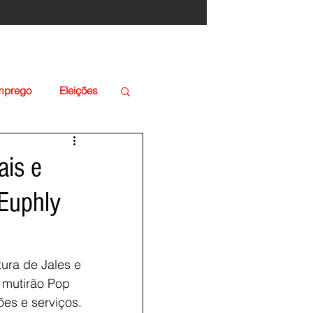
Emprego
Eleições
ais e
 Euphly
ura de Jales e 
o mutirão Pop 
es e serviços. 