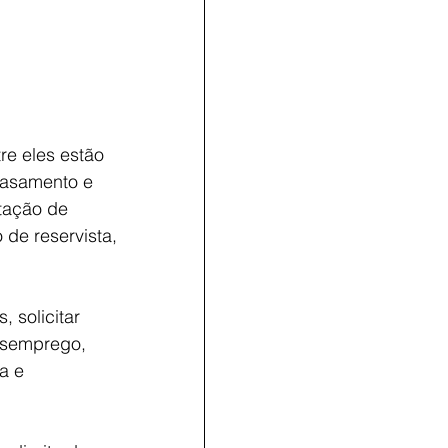
re eles estão 
casamento e 
tação de 
 de reservista, 
 solicitar 
esemprego, 
a e 