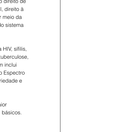
 direito de 
 direito à 
r meio da 
do sistema 
IV, sífilis, 
tuberculose, 
 inclui 
o Espectro 
riedade e 
ior 
s básicos.