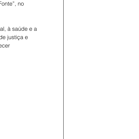
onte”, no 
al, à saúde e a 
e justiça e 
ecer 