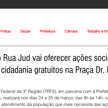
Polícia
Saúde
Prefeitura
Câmara
Trabalho e 
orte
Educação
Agropecuária
Igreja
Nacionais
 Rua Jud vai oferecer ações soci
 cidadania gratuitos na Praça Dr.
 Federal da 3ª Região (TRF3), em parceria com a Prefeit
Voltar
es, realizará nos dias 24 e 25 de março, das 9h às 14h, 
o atendimento da população que mais necessita das açõ