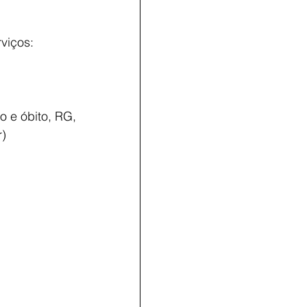
viços:
r)