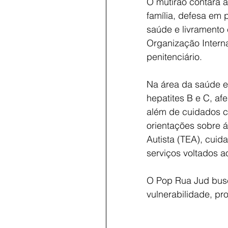
O mutirão contará a
família, defesa em p
saúde e livramento
Organização Intern
penitenciário.
Na área da saúde e a
hepatites B e C, afe
além de cuidados c
orientações sobre á
Autista (TEA), cuid
serviços voltados a
O Pop Rua Jud busc
vulnerabilidade, pr