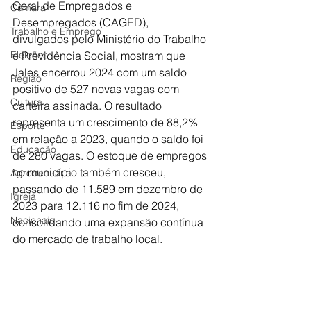
Geral de Empregados e 
Câmara
Desempregados (CAGED), 
Trabalho e Emprego
divulgados pelo Ministério do Trabalho 
Eleições
e Previdência Social, mostram que 
Jales encerrou 2024 com um saldo 
Região
positivo de 527 novas vagas com 
Cultura
carteira assinada. O resultado 
representa um crescimento de 88,2% 
Esporte
em relação a 2023, quando o saldo foi 
Educação
de 280 vagas. O estoque de empregos 
no município também cresceu, 
Agropecuária
passando de 11.589 em dezembro de 
Igreja
2023 para 12.116 no fim de 2024, 
Nacionais
consolidando uma expansão contínua 
do mercado de trabalho local.