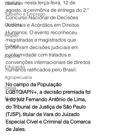
realizou nesta terça-feira, 12 de 
Câmara
agosto, a cerimônia de entrega do 2.º 
Trabalho e Emprego
Concurso Nacional de Decisões 
Eleições
Judiciais e Acórdãos em Direitos 
Humanos. O evento reconheceu 
Região
magistradas e magistrados que 
Cultura
proferiram decisões judiciais em 
conformidade com tratados e 
Esporte
convenções internacionais de direitos 
Educação
humanos ratificados pelo Brasil.
Agropecuária
No campo da População 
Igreja
LGBTQIAPN+, a decisão premiada foi 
Nacionais
a do juiz Fernando Antônio de Lima, 
do Tribunal de Justiça de São Paulo 
(TJSP), titular da Vara do Juizado 
Especial Cível e Criminal da Comarca 
de Jales.