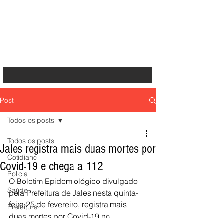
Post
Todos os posts
Todos os posts
Jales registra mais duas mortes por
Cotidiano
Covid-19 e chega a 112
Polícia
O Boletim Epidemiológico divulgado 
Saúde
pela Prefeitura de Jales nesta quinta-
feira,25 de fevereiro, registra mais 
Prefeitura
duas mortes por Covid-19 no 