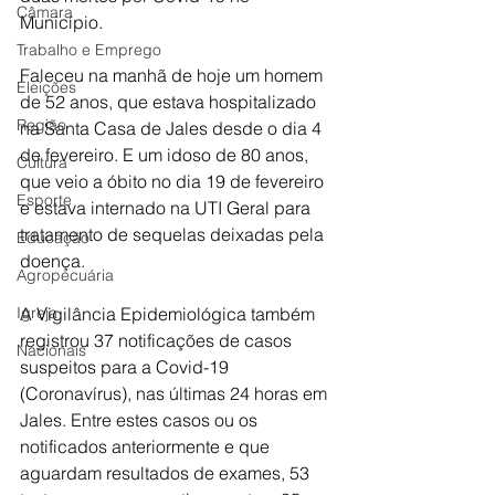
Câmara
Município. 
Trabalho e Emprego
Faleceu na manhã de hoje um homem 
Eleições
de 52 anos, que estava hospitalizado 
Região
na Santa Casa de Jales desde o dia 4 
de fevereiro. E um idoso de 80 anos, 
Cultura
que veio a óbito no dia 19 de fevereiro 
Esporte
e estava internado na UTI Geral para 
tratamento de sequelas deixadas pela 
Educação
doença.
Agropecuária
Igreja
A Vigilância Epidemiológica também 
registrou 37 notificações de casos 
Nacionais
suspeitos para a Covid-19 
(Coronavírus), nas últimas 24 horas em 
Jales. Entre estes casos ou os 
notificados anteriormente e que 
aguardam resultados de exames, 53 