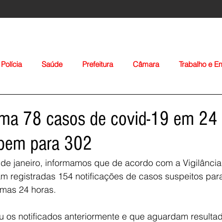
Polícia
Saúde
Prefeitura
Câmara
Trabalho e 
orte
Educação
Agropecuária
Igreja
Nacionais
rma 78 casos de covid-19 em 24 
obem para 302
7 de janeiro, informamos que de acordo com a Vigilância
m registradas 154 notificações de casos suspeitos par
imas 24 horas.
Voltar
ou os notificados anteriormente e que aguardam resulta