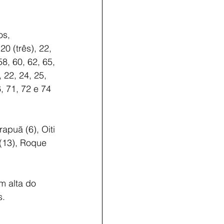
os, 
0 (três), 22, 
58, 60, 62, 65, 
 22, 24, 25, 
6, 71, 72 e 74 
puã (6), Oiti 
(13), Roque 
 alta do 
s.