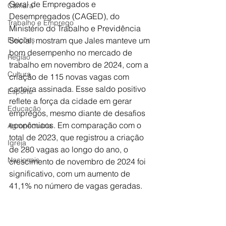
Geral de Empregados e 
Câmara
Desempregados (CAGED), do 
Trabalho e Emprego
Ministério do Trabalho e Previdência 
Eleições
Social, mostram que Jales manteve um 
bom desempenho no mercado de 
Região
trabalho em novembro de 2024, com a 
Cultura
criação de 115 novas vagas com 
carteira assinada. Esse saldo positivo 
Esporte
reflete a força da cidade em gerar 
Educação
empregos, mesmo diante de desafios 
econômicos. Em comparação com o 
Agropecuária
total de 2023, que registrou a criação 
Igreja
de 280 vagas ao longo do ano, o 
Nacionais
crescimento de novembro de 2024 foi 
significativo, com um aumento de 
41,1% no número de vagas geradas.