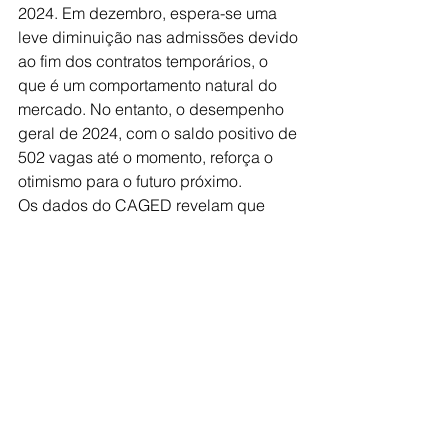
2024. Em dezembro, espera-se uma 
leve diminuição nas admissões devido 
ao fim dos contratos temporários, o 
que é um comportamento natural do 
mercado. No entanto, o desempenho 
geral de 2024, com o saldo positivo de 
502 vagas até o momento, reforça o 
otimismo para o futuro próximo.
Os dados do CAGED revelam que 
Jales segue sua trajetória de 
crescimento econômico, 
demonstrando que a cidade se 
mantém firme na criação de 
oportunidades de emprego. O ano de 
2024 tem sido positivo, e a expectativa 
é que o município continue avançando 
em 2025, com mais investimentos e 
ações voltadas para o fortalecimento 
do mercado de trabalho local.