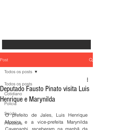
Post
Todos os posts
Todos os posts
Deputado Fausto Pinato visita Luis
Cotidiano
Henrique e Marynilda
Polícia
Saúde
O prefeito de Jales, Luis Henrique 
Moreira e a vice-prefeita Marynilda 
Prefeitura
Cavenaghi, receberam na manhã da 