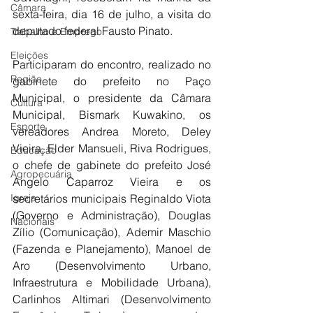
Câmara
sexta-feira, dia 16 de julho, a visita do 
deputado federal Fausto Pinato. 
Trabalho e Emprego
Eleições
Participaram do encontro, realizado no 
Região
gabinete do prefeito no Paço 
Municipal, o presidente da Câmara 
Cultura
Municipal, Bismark Kuwakino, os 
Esporte
vereadores Andrea Moreto, Deley 
Vieira, Elder Mansueli, Riva Rodrigues, 
Educação
o chefe de gabinete do prefeito José 
Agropecuária
Angelo Caparroz Vieira e os 
Igreja
secretários municipais Reginaldo Viota 
(Governo e Administração), Douglas 
Nacionais
Zílio (Comunicação), Ademir Maschio 
(Fazenda e Planejamento), Manoel de 
Aro (Desenvolvimento Urbano, 
Infraestrutura e Mobilidade Urbana), 
Carlinhos Altimari (Desenvolvimento 