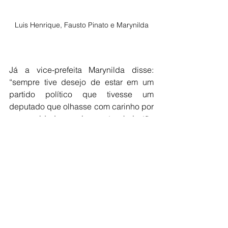
Luis Henrique, Fausto Pinato e Marynilda
Já a vice-prefeita Marynilda disse: 
“sempre tive desejo de estar em um 
partido político que tivesse um 
deputado que olhasse com carinho por 
nossa cidade, por isso estou hoje tão 
próxima do deputado federal Fausto 
Pinato. Quero dizer que estou 
extremamente grata de estar onde 
estou, minha gratidão é muito grande 
por estar trabalhando por Jales e em 
prol da nossa população”.
O prefeito Luis Henrique Moreira 