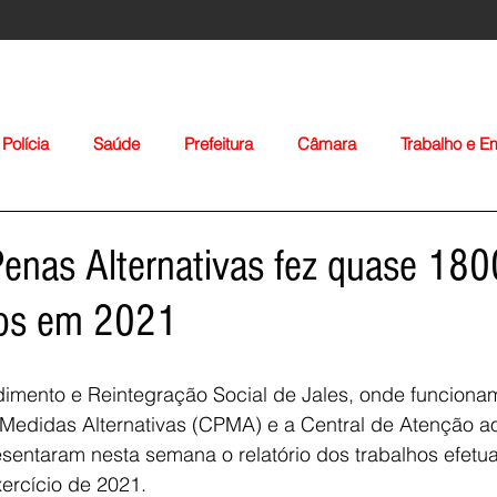
Polícia
Saúde
Prefeitura
Câmara
Trabalho e 
orte
Educação
Agropecuária
Igreja
Nacionais
Penas Alternativas fez quase 180
os em 2021
imento e Reintegração Social de Jales, onde funcionam
 Medidas Alternativas (CPMA) e a Central de Atenção a
Voltar
sentaram nesta semana o relatório dos trabalhos efetu
ercício de 2021.