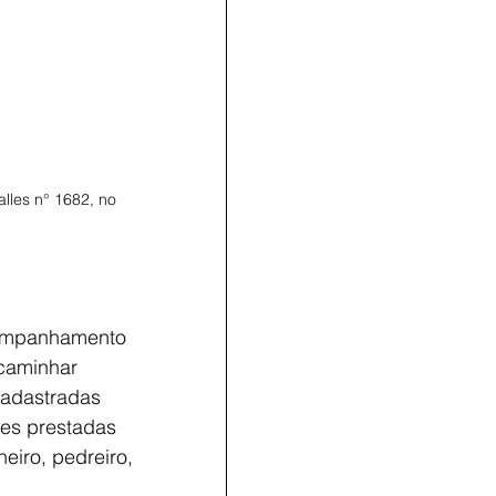
lles n° 1682, no 
companhamento 
caminhar 
cadastradas 
des prestadas 
eiro, pedreiro, 