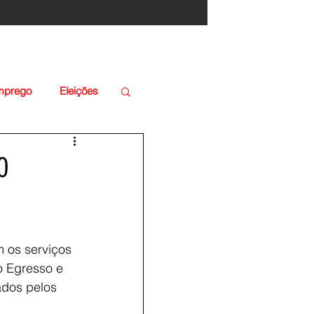
Emprego
Eleições
0
 os serviços 
o Egresso e 
ados pelos 