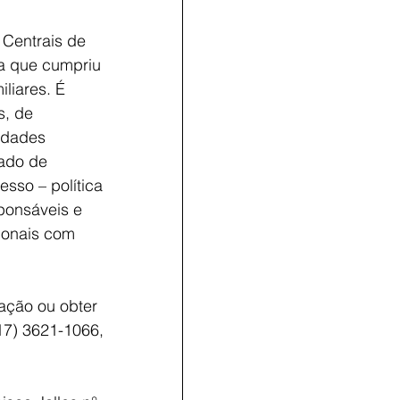
 Centrais de 
a que cumpriu 
liares. É 
, de 
idades 
ado de 
sso – política 
ponsáveis e 
sionais com 
ação ou obter 
17) 3621-1066, 