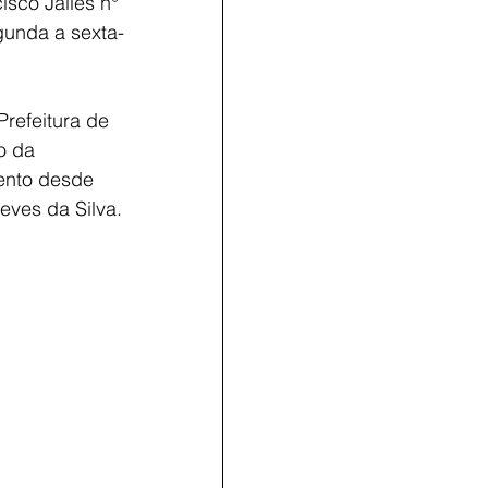
sco Jalles n° 
gunda a sexta-
Prefeitura de 
o da 
ento desde 
eves da Silva.