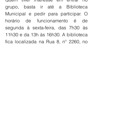
grupo, basta ir até a Biblioteca 
Municipal e pedir para participar. O 
horário de funcionamento é de 
segunda à sexta-feira, das 7h30 às 
11h30 e da 13h às 16h30. A biblioteca 
fica localizada na Rua 8, nº 2260, no 
Centro de Jales.
O secretário de Cultura, Wilter Guerzoni 
disse que é muito simples pegar um 
livro emprestado. “Os interessados 
devem procurar a Biblioteca com o 
documento de identidade, 
comprovante de residência e uma foto 
três por quatro e fazer o preenchimento 
da ficha cadastral. As pessoas que 
quiserem contribuir com a Biblioteca 
fazendo doações de livros, podem 
levar o exemplar até o local”.