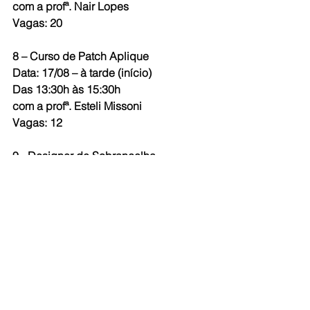
com a profª. Nair Lopes
Vagas: 20
8 – Curso de Patch Aplique
Data: 17/08 – à tarde (início)
Das 13:30h às 15:30h
com a profª. Esteli Missoni
Vagas: 12
9 - Designer de Sobrancelha
Data: 21/08
Das 08:00h às 16:00h
com a profª. Franciele Monteiro
Vagas: 08
10 – Festival do Bolo Decorado II
Data: 23/08
Das 09:00h às 16:30h
com a profª. Lucrécia de Mello