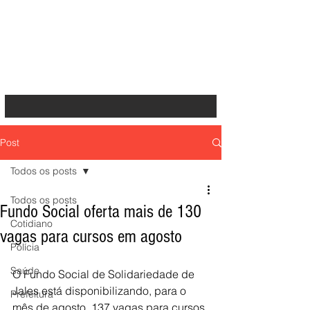
Post
Todos os posts
Todos os posts
Fundo Social oferta mais de 130
Cotidiano
vagas para cursos em agosto
Polícia
Saúde
O Fundo Social de Solidariedade de 
Jales está disponibilizando, para o 
Prefeitura
mês de agosto, 137 vagas para cursos 