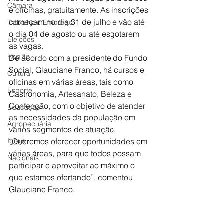
Câmara
e oficinas, gratuitamente. As inscrições 
começam no dia 31 de julho e vão até 
Trabalho e Emprego
o dia 04 de agosto ou até esgotarem 
Eleições
as vagas.
Região
De acordo com a presidente do Fundo 
Social, Glauciane Franco, há cursos e 
Cultura
oficinas em várias áreas, tais como 
Esporte
Gastronomia, Artesanato, Beleza e 
Confecção, com o objetivo de atender 
Educação
as necessidades da população em 
Agropecuária
vários segmentos de atuação.
Igreja
“Queremos oferecer oportunidades em 
várias áreas, para que todos possam 
Nacionais
participar e aproveitar ao máximo o 
que estamos ofertando”, comentou 
Glauciane Franco.