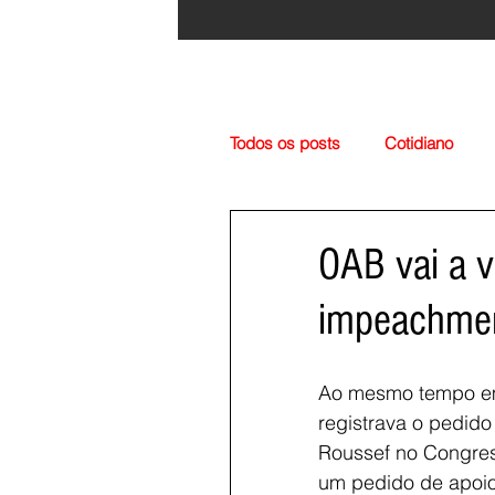
Todos os posts
Cotidiano
Região
Cultura
Esp
OAB vai a v
impeachme
Ao mesmo tempo em
registrava o pedid
Roussef no Congres
um pedido de apoio