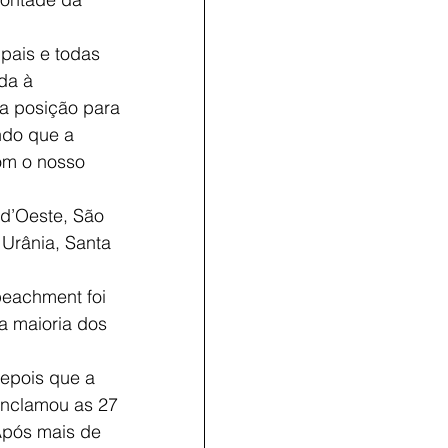
pais e todas 
da à 
a posição para 
ndo que a 
om o nosso 
 d’Oeste, São 
 Urânia, Santa 
peachment foi 
a maioria dos 
depois que a 
onclamou as 27 
Após mais de 