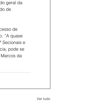
do geral da 
ido de 
ocesso de 
o. “A quase 
 Secionais e 
cia, pode se 
, Marcos da 
Ver tudo