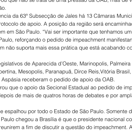
ão.
ncia da 63ª Subsecção de Jales há 13 Câmaras Munici
rotocolo de apoio. A posição da região será encaminha
em em São Paulo. “Vai ser importante que tenhamos um
Paulo, reforçando o pedido de impeachment manifesta
m não suporta mais essa prática que está acabando c
egislativos de Aparecida d’Oeste, Marinopolis, Palmeira
ertina, Mesopolis, Paranapuã, Dirce Reis,Vitória Brasil,
 e Aspásia receberam o pedido de apoio da OAB.
brou que o apoio da Secional Estadual ao pedido de im
depois de mais de quatros horas de debates e por ampl
 se espalhou por todo o Estado de São Paulo. Somente 
Paulo chegou a Brasília é que o presidente nacional c
reunirem a fim de discutir a questão do impeachment. 