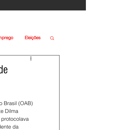
Emprego
Eleições
de
 Brasil (OAB) 
e Dilma 
protocolava 
dente da 