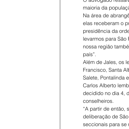
maioria da populaç
Na área de abrangê
elas receberam o p
presidência da ord
levarmos para São 
nossa região també
país”.     
Além de Jales, os l
Francisco, Santa Alb
Salete, Pontalinda
Carlos Alberto lem
decidido no dia 4, 
conselheiros.
“A partir de então,
deliberação de São 
seccionais para se 