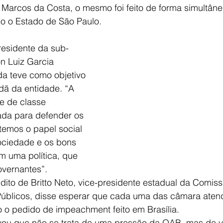
 Marcos da Costa, o mesmo foi feito de forma simultâne
o o Estado de São Paulo.
esidente da sub-
n Luiz Garcia 
da teve como objetivo 
dã da entidade. “A 
 de classe 
ada para defender os 
emos o papel social 
ociedade e os bons 
m uma política, que 
vernantes”.
dito de Britto Neto, vice-presidente estadual da Comiss
Públicos, disse esperar que cada uma das câmara aten
 o pedido de impeachment feito em Brasília.
ou que não se trata de uma pressão da OAB, mas de v