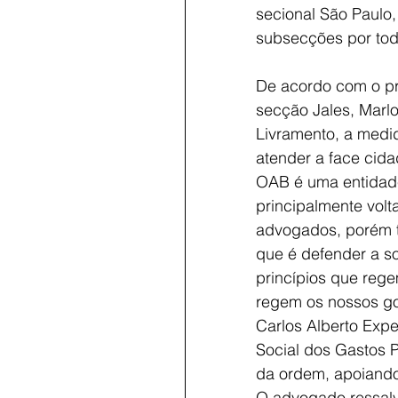
secional São Paulo,
subsecções por tod
De acordo com o pr
secção Jales, Marlo
Livramento, a medi
atender a face cida
OAB é uma entidade
principalmente volt
advogados, porém t
que é defender a s
princípios que rege
regem os nossos go
Carlos Alberto Expe
Social dos Gastos 
da ordem, apoiando
O advogado ressalv