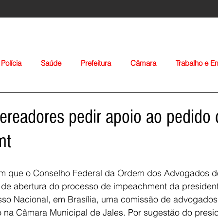
Polícia
Saúde
Prefeitura
Câmara
Trabalho e 
orte
Educação
Agropecuária
Igreja
Nacionais
ereadores pedir apoio ao pedido 
nt
 que o Conselho Federal da Ordem dos Advogados do
o de abertura do processo de impeachment da president
Voltar
so Nacional, em Brasília, uma comissão de advogados 
 na Câmara Municipal de Jales. Por sugestão do presi