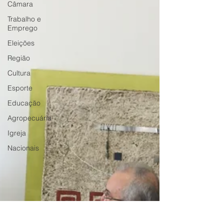
Câmara
Trabalho e
Emprego
Eleições
Região
Cultura
Esporte
Educação
Agropecuária
Igreja
Nacionais