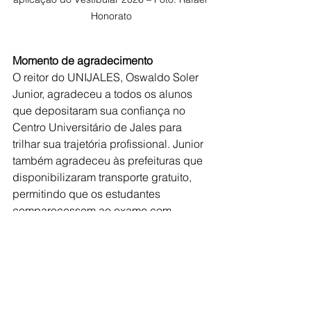
Honorato
Momento de agradecimento
O reitor do UNIJALES, Oswaldo Soler 
Junior, agradeceu a todos os alunos 
que depositaram sua confiança no 
Centro Universitário de Jales para 
trilhar sua trajetória profissional. Junior 
também agradeceu às prefeituras que 
disponibilizaram transporte gratuito, 
permitindo que os estudantes 
comparecessem ao exame com 
conforto e segurança.
“É impossível colocar em palavras a 
imensa gratidão de ver esta instituição, 
que meu pai e minha mãe fundaram há 
55 anos, cheia de vida, sonhos, 
olhares alegres e esperançosos, 