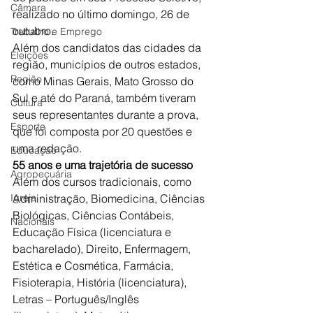
Câmara
realizado no último domingo, 26 de 
outubro.
Trabalho e Emprego
Além dos candidatos das cidades da 
Eleições
região, municípios de outros estados, 
Região
como Minas Gerais, Mato Grosso do 
Sul e até do Paraná, também tiveram 
Cultura
seus representantes durante a prova, 
Esporte
que foi composta por 20 questões e 
uma redação.
Educação
55 anos e uma trajetória de sucesso
Agropecuária
Além dos cursos tradicionais, como 
Igreja
Administração, Biomedicina, Ciências 
Biológicas, Ciências Contábeis, 
Nacionais
Educação Física (licenciatura e 
bacharelado), Direito, Enfermagem, 
Estética e Cosmética, Farmácia, 
Fisioterapia, História (licenciatura), 
Letras – Português/Inglês 