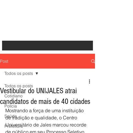
Post
Todos os posts
Todos os posts
Vestibular do UNIJALES atrai
Cotidiano
candidatos de mais de 40 cidades
Polícia
Mostrando a força de uma instituição 
Saúde
de tradição e qualidade, o Centro 
Universitário de Jales marcou recorde 
Prefeitura
de público em seu Processo Seletivo, 