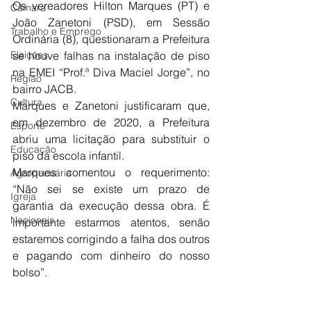
Os vereadores Hilton Marques (PT) e 
Câmara
João Zanetoni (PSD), em Sessão 
Trabalho e Emprego
Ordinária (8), questionaram a Prefeitura 
Eleições
se houve falhas na instalação de piso 
na EMEI “Prof.ª Diva Maciel Jorge”, no 
Região
bairro JACB.
Cultura
Marques e Zanetoni justificaram que, 
em dezembro de 2020, a Prefeitura 
Esporte
abriu uma licitação para substituir o 
Educação
piso da escola infantil.
Marques comentou o requerimento: 
Agropecuária
“Não sei se existe um prazo de 
Igreja
garantia da execução dessa obra. É 
Nacionais
importante estarmos atentos, senão 
estaremos corrigindo a falha dos outros 
e pagando com dinheiro do nosso 
bolso”.