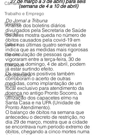
27 de março a 3 de abril) para seis 
Câmara
(semana de 4 a 10 de abril)
Trabalho e Emprego
Do Jornal a Tribuna
Eleições
Análise dos boletins diários 
divulgados pela Secretaria de Saúde 
Região
de Jales mostra queda no número de 
óbitos causados pela covid-19 em 
Cultura
jales nas últimas quatro semanas e 
indica que as medidas mais rigorosas 
de circulação de pessoas que 
Esporte
vigoraram entre a terça-feira, 30 de 
março, e domingo, 4 de abril, podem 
Educação
já estar surtindo efeito. 
Os resultados positivos também 
Agropecuária
corroboram o acerto de outras 
medidas, como implantação de um 
Igreja
local exclusivo para atendimento da 
doença no antigo Pronto Socorro, a 
Nacionais
utilização dos capacetes elmo na 
Santa Casa e na UPA (Unidade de 
Pronto Atendimento).
O balanço de óbitos na semana que 
antecedeu o decreto de restrição, no 
dia 29 de março, mostra que a cidade 
se encontrava num período extremo de 
óbitos, chegando a cinco mortes numa 