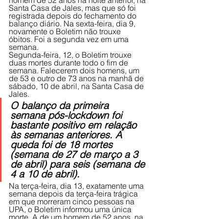
homem de 52 anos na noite anterior, na 
Santa Casa de Jales, mas que só foi 
registrada depois do fechamento do 
balanço diário. Na sexta-feira, dia 9, 
novamente o Boletim não trouxe 
óbitos. Foi a segunda vez em uma 
semana. 
Segunda-feira, 12, o Boletim trouxe 
duas mortes durante todo o fim de 
semana. Falecerem dois homens, um 
de 53 e outro de 73 anos na manhã de 
sábado, 10 de abril, na Santa Casa de 
Jales. 
O balanço da primeira 
semana pós-lockdown foi 
bastante positivo em relação 
às semanas anteriores. A 
queda foi de 18 mortes 
(semana de 27 de março a 3 
de abril) para seis (semana de 
4 a 10 de abril). 
Na terça-feira, dia 13, exatamente uma 
semana depois da terça-feira trágica 
em que morreram cinco pessoas na 
UPA, o Boletim informou uma única 
morte. A de um homem de 52 anos, na 