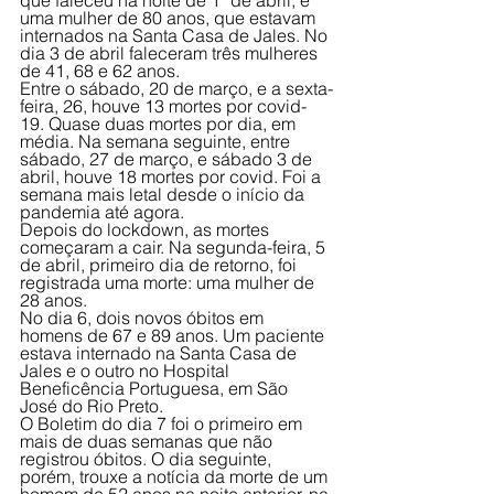
que faleceu na noite de 1º de abril, e 
uma mulher de 80 anos, que estavam 
internados na Santa Casa de Jales. No 
dia 3 de abril faleceram três mulheres 
de 41, 68 e 62 anos.
Entre o sábado, 20 de março, e a sexta-
feira, 26, houve 13 mortes por covid-
19. Quase duas mortes por dia, em 
média. Na semana seguinte, entre 
sábado, 27 de março, e sábado 3 de 
abril, houve 18 mortes por covid. Foi a 
semana mais letal desde o início da 
pandemia até agora. 
Depois do lockdown, as mortes 
começaram a cair. Na segunda-feira, 5 
de abril, primeiro dia de retorno, foi 
registrada uma morte: uma mulher de 
28 anos. 
No dia 6, dois novos óbitos em 
homens de 67 e 89 anos. Um paciente 
estava internado na Santa Casa de 
Jales e o outro no Hospital 
Beneficência Portuguesa, em São 
José do Rio Preto. 
O Boletim do dia 7 foi o primeiro em 
mais de duas semanas que não 
registrou óbitos. O dia seguinte, 
porém, trouxe a notícia da morte de um 