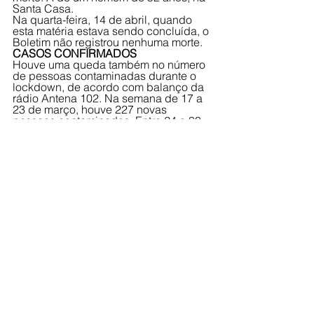
Santa Casa. 
Na quarta-feira, 14 de abril, quando 
esta matéria estava sendo concluída, o 
Boletim não registrou nenhuma morte.
CASOS CONFIRMADOS
Houve uma queda também no número 
de pessoas contaminadas durante o 
lockdown, de acordo com balanço da 
rádio Antena 102. Na semana de 17 a 
23 de março, houve 227 novas 
pessoas contaminadas. Entre 24 e 30 
de março, foram 218 novos casos, e 
durante o lockdown, entre 31 de março 
e 6 de abril, o numero de novos casos 
caiu para 205.Na semana seguinte, 
entre 7 e 13 de abril, já sem as 
medidas restritivas, os casos voltaram 
a subir para 220.
CAPACETES ELMO
O período imediatamente ao fim do 
lockdown em Jales coincide também 
com a chegada dos chamados 
capacetes Elmo para tratamento de 
covid-19 na UPA (Unidade de Pronto 
Atendimento) e na Santa Casa de 
Jales. 
Segundo a Assessoria de Imprensa, o 
aparelho começou a ser usado na 