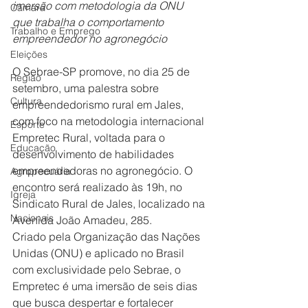
imersão com metodologia da ONU 
Câmara
que trabalha o comportamento 
Trabalho e Emprego
empreendedor no agronegócio
Eleições
O Sebrae-SP promove, no dia 25 de 
Região
setembro, uma palestra sobre 
Cultura
empreendedorismo rural em Jales, 
com foco na metodologia internacional 
Esporte
Empretec Rural, voltada para o 
Educação
desenvolvimento de habilidades 
empreendedoras no agronegócio. O 
Agropecuária
encontro será realizado às 19h, no 
Igreja
Sindicato Rural de Jales, localizado na 
Nacionais
Avenida João Amadeu, 285.
Criado pela Organização das Nações 
Unidas (ONU) e aplicado no Brasil 
com exclusividade pelo Sebrae, o 
Empretec é uma imersão de seis dias 
que busca despertar e fortalecer 