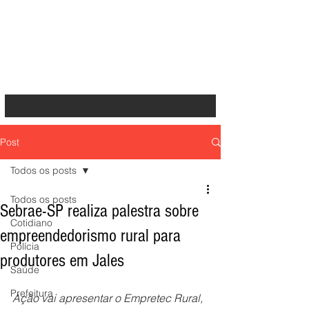
Post
Todos os posts
Todos os posts
Sebrae-SP realiza palestra sobre
Cotidiano
empreendedorismo rural para
Polícia
produtores em Jales
Saúde
Prefeitura
Ação vai apresentar o Empretec Rural, 