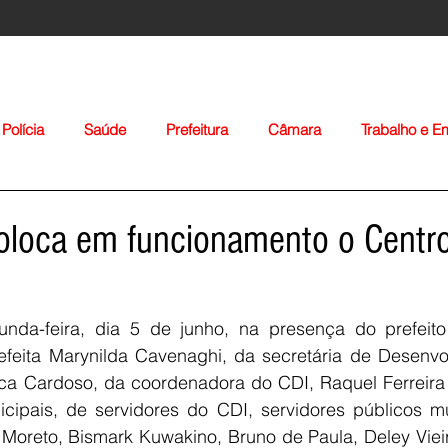
Polícia
Saúde
Prefeitura
Câmara
Trabalho e 
orte
Educação
Agropecuária
Igreja
Nacionais
coloca em funcionamento o Centr
da-feira, dia 5 de junho, na presença do prefeito 
refeita Marynilda Cavenaghi, da secretária de Desenvol
ca Cardoso, da coordenadora do CDI, Raquel Ferreira S
Voltar
icipais, de servidores do CDI, servidores públicos mu
Moreto, Bismark Kuwakino, Bruno de Paula, Deley Vieir