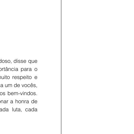
oso, disse que 
tância para o 
ito respeito e 
a um de vocês, 
os bem-vindos. 
nar a honra de 
da luta, cada 