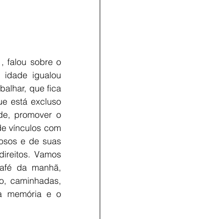
 falou sobre o 
idade igualou 
alhar, que fica 
 está excluso 
e, promover o 
de vínculos com 
osos e de suas 
ireitos. Vamos 
afé da manhã, 
o, caminhadas, 
 a memória e o 