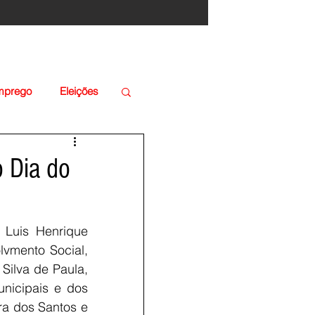
Emprego
Eleições
o Dia do
Luis Henrique 
vmento Social, 
ilva de Paula, 
nicipais e dos 
a dos Santos e 