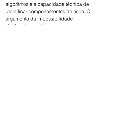
algoritmos e a capacidade técnica de 
identificar comportamentos de risco. O 
argumento da impossibilidade 
técnica, frequentemente usado pelas 
Big Techs para evitar 
responsabilidades, perde força diante 
de sistemas que são capazes de 
prever o próximo desejo de consumo 
de um usuário, mas alegam não 
conseguir identificar se quem está 
atrás da tela é uma criança.
O grande desafio é evitar o destino de 
tantas normas brasileiras que "não 
pegam". Para tanto, a fiscalização da 
Agência Nacional de Proteção de 
Dados e do Ministério Público precisa 
assumir uma postura de inteligência 
cibernética e vigilância colaborativa. 
Somente assim o ECA Digital 