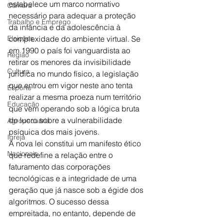
estabelece um marco normativo 
Câmara
necessário para adequar a proteção 
Trabalho e Emprego
da infância e da adolescência à 
Eleições
complexidade do ambiente virtual. Se 
em 1990 o país foi vanguardista ao 
Região
retirar os menores da invisibilidade 
Cultura
jurídica no mundo físico, a legislação 
que entrou em vigor neste ano tenta 
Esporte
realizar a mesma proeza num território 
Educação
que vem operando sob a lógica bruta 
do lucro sobre a vulnerabilidade 
Agropecuária
psíquica dos mais jovens.
Igreja
A nova lei constitui um manifesto ético 
Nacionais
que redefine a relação entre o 
faturamento das corporações 
tecnológicas e a integridade de uma 
geração que já nasce sob a égide dos 
algoritmos. O sucesso dessa 
empreitada, no entanto, depende de 