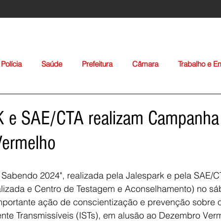
Polícia
Saúde
Prefeitura
Câmara
Trabalho e 
orte
Educação
Agropecuária
Igreja
Nacionais
 e SAE/CTA realizam Campanha
Vermelho
Sabendo 2024", realizada pela Jalespark e pela SAE/CT
alizada e Centro de Testagem e Aconselhamento) no sá
Voltar
portante ação de conscientização e prevenção sobre o 
nte Transmissíveis (ISTs), em alusão ao Dezembro Verm