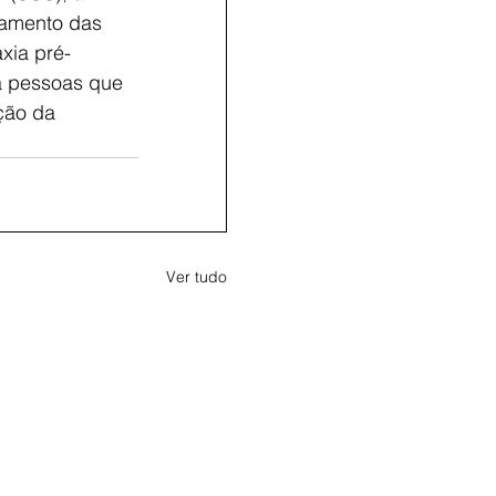
tamento das 
axia pré-
a pessoas que 
ção da 
Ver tudo