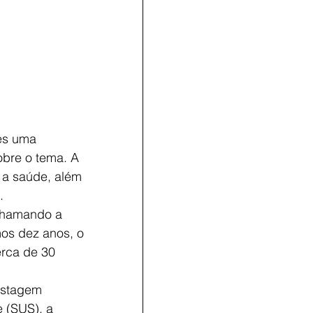
es uma 
obre o tema. A 
 a saúde, além 
.
 chamando a 
mos dez anos, o 
rca de 30 
estagem 
 (SUS), a 