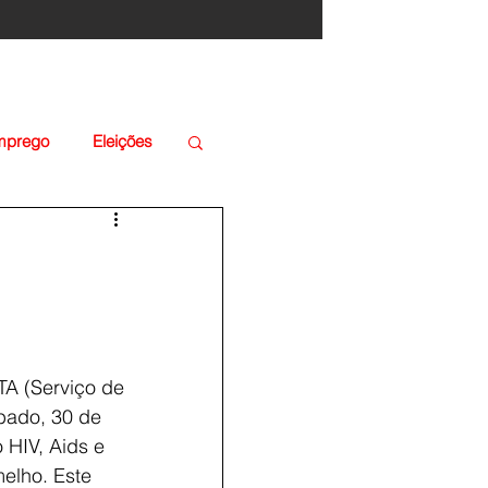
Emprego
Eleições
A (Serviço de 
bado, 30 de 
HIV, Aids e 
elho. Este 