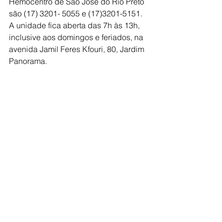
Hemocentro de São José do Rio Preto 
são (17) 3201- 5055 e (17)3201-5151. 
A unidade fica aberta das 7h às 13h, 
inclusive aos domingos e feriados, na 
avenida Jamil Feres Kfouri, 80, Jardim 
Panorama.
O telefone para agendamento no 
Hemonúcleo de Catanduva é o 
(17)3522-7722. A unidade fica aberta 