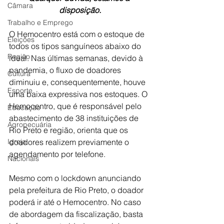
Câmara
disposição.
Trabalho e Emprego
O Hemocentro está com o estoque de 
Eleições
todos os tipos sanguíneos abaixo do 
Região
ideal. Nas últimas semanas, devido à 
pandemia, o fluxo de doadores 
Cultura
diminuiu e, consequentemente, houve 
Esporte
uma baixa expressiva nos estoques. O 
Hemocentro, que é responsável pelo 
Educação
abastecimento de 38 instituições de 
Agropecuária
Rio Preto e região, orienta que os 
Igreja
doadores realizem previamente o 
agendamento por telefone.
Nacionais
Mesmo com o lockdown anunciando 
pela prefeitura de Rio Preto, o doador 
poderá ir até o Hemocentro. No caso 
de abordagem da fiscalização, basta 