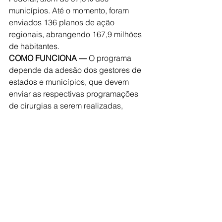
municípios. Até o momento, foram 
enviados 136 planos de ação 
regionais, abrangendo 167,9 milhões 
de habitantes.
COMO FUNCIONA —
 O programa 
depende da adesão dos gestores de 
estados e municípios, que devem 
enviar as respectivas programações 
de cirurgias a serem realizadas, 
acompanhadas de resolução 
aprovada na Comissão Intergestores 
Bipartite de cada estado. Todas as 
programações serão analisadas pela 
Secretaria de Atenção Especializada à 
Saúde, que fará ou não a aprovação, 
considerando os critérios formais 
previstos na portaria, além de 
aspectos técnicos em relação à 