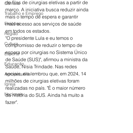
de filas de cirurgias eletivas a partir de 
Câmara
março. A iniciativa busca reduzir ainda 
Trabalho e Emprego
mais o tempo de espera e garantir 
Eleições
mais acesso aos serviços de saúde 
em todos os estados.
Região
"O presidente Lula e eu temos o 
Cultura
compromisso de reduzir o tempo de 
espera por cirurgias no Sistema Único 
Esporte
de Saúde (SUS)", afirmou a ministra da 
Educação
Saúde, Nísia Trindade. Nas redes 
sociais, ela lembrou que, em 2024, 14 
Agropecuária
milhões de cirurgias eletivas foram 
Igreja
realizadas no país. "É o maior número 
Nacionais
da história do SUS. Ainda há muito a 
fazer".