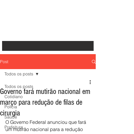
Post
Todos os posts
Todos os posts
Governo fará mutirão nacional em
Cotidiano
março para redução de filas de
Polícia
cirurgia
Saúde
O Governo Federal anunciou que fará 
Prefeitura
um mutirão nacional para a redução 