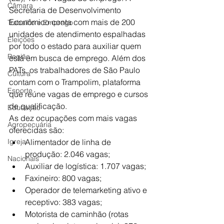
Câmara
Secretaria de Desenvolvimento 
Econômico conta com mais de 200 
Trabalho e Emprego
unidades de atendimento espalhadas 
Eleições
por todo o estado para auxiliar quem 
Região
está em busca de emprego. Além dos 
PATs, os trabalhadores de São Paulo 
Cultura
contam com o Trampolim, plataforma 
Esporte
que reúne vagas de emprego e cursos 
de qualificação.
Educação
As dez ocupações com mais vagas 
Agropecuária
oferecidas são:
Igreja
Alimentador de linha de 
produção: 2.046 vagas;
Nacionais
Auxiliar de logística: 1.707 vagas;
Faxineiro: 800 vagas;
Operador de telemarketing ativo e 
receptivo: 383 vagas;
Motorista de caminhão (rotas 