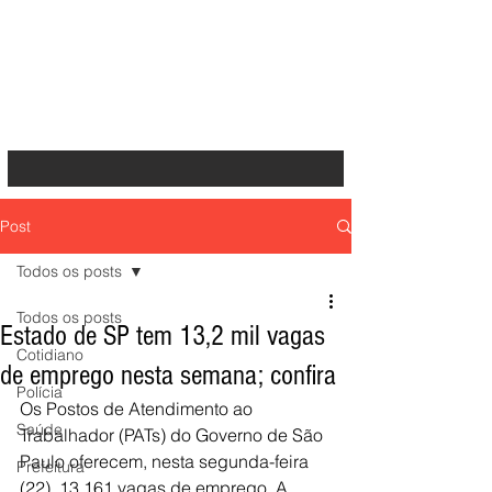
Post
Todos os posts
Todos os posts
Estado de SP tem 13,2 mil vagas
Cotidiano
de emprego nesta semana; confira
Polícia
Os Postos de Atendimento ao 
Saúde
Trabalhador (PATs) do Governo de São 
Paulo oferecem, nesta segunda-feira 
Prefeitura
(22), 13.161 vagas de emprego. A 