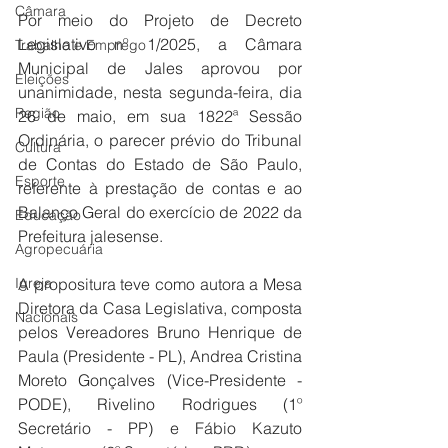
Câmara
Por meio do Projeto de Decreto 
Legislativo nº 1/2025, a Câmara 
Trabalho e Emprego
Municipal de Jales aprovou por 
Eleições
unanimidade, nesta segunda-feira, dia 
Região
26 de maio, em sua 1822ª Sessão 
Ordinária, o parecer prévio do Tribunal 
Cultura
de Contas do Estado de São Paulo, 
Esporte
referente à prestação de contas e ao 
Balanço Geral do exercício de 2022 da 
Educação
Prefeitura jalesense.
Agropecuária
Igreja
A propositura teve como autora a Mesa 
Diretora da Casa Legislativa, composta 
Nacionais
pelos Vereadores Bruno Henrique de 
Paula (Presidente - PL), Andrea Cristina 
Moreto Gonçalves (Vice-Presidente - 
PODE), Rivelino Rodrigues (1º 
Secretário - PP) e Fábio Kazuto 