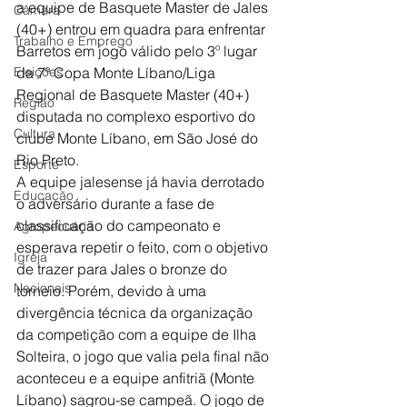
a equipe de Basquete Master de Jales 
Câmara
(40+) entrou em quadra para enfrentar 
Trabalho e Emprego
Barretos em jogo válido pelo 3º lugar 
Eleições
da 7ª Copa Monte Líbano/Liga 
Regional de Basquete Master (40+) 
Região
disputada no complexo esportivo do 
Cultura
clube Monte Líbano, em São José do 
Rio Preto.
Esporte
A equipe jalesense já havia derrotado 
Educação
o adversário durante a fase de 
classificação do campeonato e 
Agropecuária
esperava repetir o feito, com o objetivo 
Igreja
de trazer para Jales o bronze do 
Nacionais
torneio. Porém, devido à uma 
divergência técnica da organização 
da competição com a equipe de Ilha 
Solteira, o jogo que valia pela final não 
aconteceu e a equipe anfitriã (Monte 
Líbano) sagrou-se campeã. O jogo de 