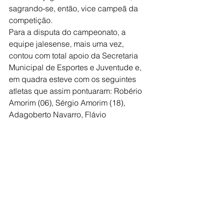
sagrando-se, então, vice campeã da 
competição.
Para a disputa do campeonato, a 
equipe jalesense, mais uma vez, 
contou com total apoio da Secretaria 
Municipal de Esportes e Juventude e, 
em quadra esteve com os seguintes 
atletas que assim pontuaram: Robério 
Amorim (06), Sérgio Amorim (18), 
Adagoberto Navarro, Flávio 
Diamantino (14), Fábio Galan, Daniel 
Silva (12), Paulo Silva (21), Luís Silva 
(23), Rodrigo Rigolon e Rafael 
Fonseca.
Esporte