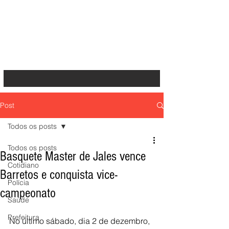
Post
Todos os posts
Todos os posts
Basquete Master de Jales vence
Cotidiano
Barretos e conquista vice-
Polícia
campeonato
Saúde
Prefeitura
No último sábado, dia 2 de dezembro, 