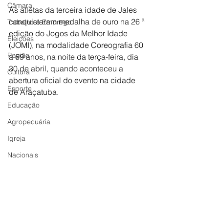
Câmara
As atletas da terceira idade de Jales 
conquistaram medalha de ouro na 26 ª 
Trabalho e Emprego
edição do Jogos da Melhor Idade 
Eleições
(JOMI), na modalidade Coreografia 60 
Região
a 69 anos, na noite da terça-feira, dia 
30 de abril, quando aconteceu a 
Cultura
abertura oficial do evento na cidade 
Esporte
de Araçatuba.
Educação
Agropecuária
Igreja
Nacionais