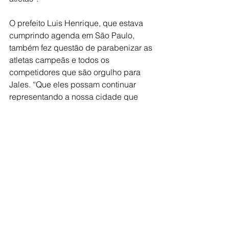
O prefeito Luis Henrique, que estava 
cumprindo agenda em São Paulo, 
também fez questão de parabenizar as 
atletas campeãs e todos os 
competidores que são orgulho para 
Jales. “Que eles possam continuar 
representando a nossa cidade que 
acolhe, vivendo de forma ativa e 
saudável e sendo exemplo para 
todos”.
Além da modalidade Coreografia, 
outras categorias conquistaram ouro 
de acordo com a classificação parcial, 
atualizada às 11h00, da quinta-feira, 
02 de maio, como: Tênis de Mesa 