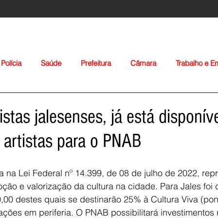
Polícia
Saúde
Prefeitura
Câmara
Trabalho e 
orte
Educação
Agropecuária
Igreja
Nacionais
stas jalesenses, já está disponív
 artistas para o PNAB
da na Lei Federal nº 14.399, de 08 de julho de 2022, rep
ão e valorização da cultura na cidade. Para Jales foi 
Voltar
,00 destes quais se destinarão 25% à Cultura Viva (pont
ções em periferia. O PNAB possibilitará investimentos 