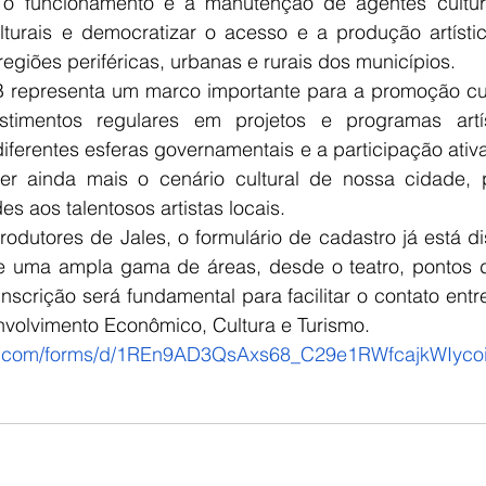
r o funcionamento e a manutenção de agentes cultur
culturais e democratizar o acesso e a produção artísti
regiões periféricas, urbanas e rurais dos municípios.
 representa um marco importante para a promoção cult
vestimentos regulares em projetos e programas artí
iferentes esferas governamentais e a participação ativ
er ainda mais o cenário cultural de nossa cidade, 
s aos talentosos artistas locais.
rodutores de Jales, o formulário de cadastro já está dis
e uma ampla gama de áreas, desde o teatro, pontos de
nscrição será fundamental para facilitar o contato entre 
nvolvimento Econômico, Cultura e Turismo.
le.com/forms/d/1REn9AD3QsAxs68_C29e1RWfcajkWIyco