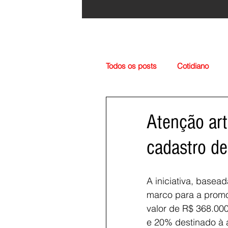
Todos os posts
Cotidiano
Região
Cultura
Esp
Atenção arti
cadastro de
A iniciativa, basea
marco para a promoç
valor de R$ 368.000
e 20% destinado à a