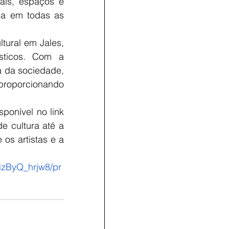
ais, espaços e 
ca em todas as 
ural em Jales, 
sticos. Com a 
a da sociedade, 
proporcionando 
ponível no link 
 cultura até a 
os artistas e a 
izByQ_hrjw8/pr