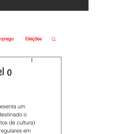
Emprego
Eleições
el o
resenta um 
destinado o 
os de cultura) 
regulares em 