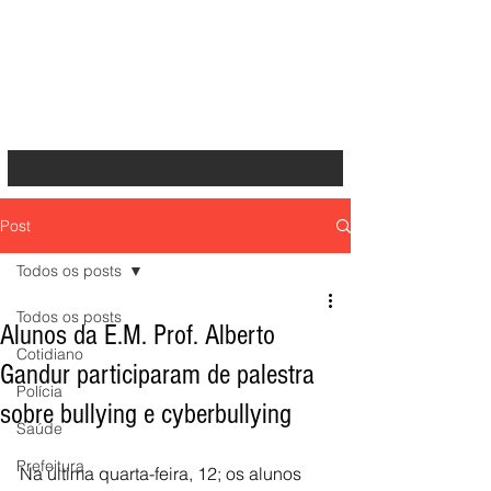
Post
Todos os posts
Todos os posts
Alunos da E.M. Prof. Alberto
Cotidiano
Gandur participaram de palestra
Polícia
sobre bullying e cyberbullying
Saúde
Prefeitura
Na última quarta-feira, 12; os alunos 