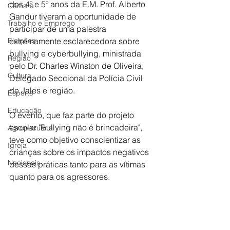
dos 4º e 5º anos da E.M. Prof. Alberto 
Câmara
Gandur tiveram a oportunidade de 
Trabalho e Emprego
participar de uma palestra 
Eleições
extremamente esclarecedora sobre 
bullying e cyberbullying, ministrada 
Região
pelo Dr. Charles Winston de Oliveira, 
Cultura
Delegado Seccional da Polícia Civil 
de Jales e região.
Esporte
Educação
O evento, que faz parte do projeto 
escolar "Bullying não é brincadeira", 
Agropecuária
teve como objetivo conscientizar as 
Igreja
crianças sobre os impactos negativos 
Nacionais
dessas práticas tanto para as vítimas 
quanto para os agressores.