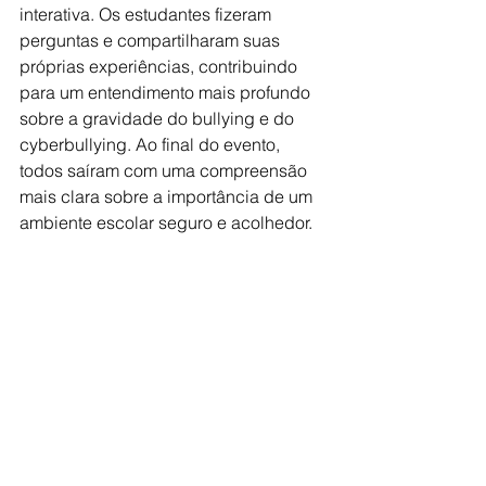
interativa. Os estudantes fizeram 
perguntas e compartilharam suas 
próprias experiências, contribuindo 
para um entendimento mais profundo 
sobre a gravidade do bullying e do 
cyberbullying. Ao final do evento, 
todos saíram com uma compreensão 
mais clara sobre a importância de um 
ambiente escolar seguro e acolhedor.
A escola expressou gratidão ao Dr. 
Charles Winston de Oliveira pela 
valiosa contribuição e espera que esta 
iniciativa inspire outras ações em prol 
do bem-estar e da segurança dos 
estudantes. A E.M. Prof. Alberto 
Gandur continua empenhada em 
promover um ambiente educacional 
onde o respeito e a empatia sejam a 