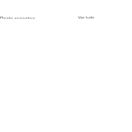
Ver tudo
Posts recentes
Comentários