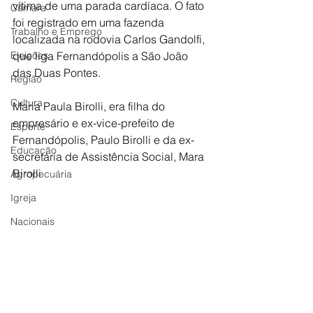
vítima de uma parada cardíaca. O fato 
Câmara
foi registrado em uma fazenda 
Trabalho e Emprego
localizada na rodovia Carlos Gandolfi, 
Eleições
que liga Fernandópolis a São João 
das Duas Pontes.
Região
Cultura
Maria Paula Birolli, era filha do 
empresário e ex-vice-prefeito de 
Esporte
Fernandópolis, Paulo Birolli e da ex-
Educação
secretária de Assistência Social, Mara 
Birolli
Agropecuária
Igreja
Nacionais