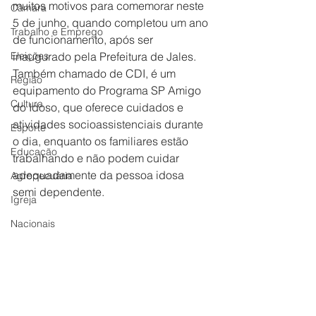
muitos motivos para comemorar neste 
Câmara
5 de junho, quando completou um ano 
Trabalho e Emprego
de funcionamento, após ser 
Eleições
inaugurado pela Prefeitura de Jales. 
Também chamado de CDI, é um 
Região
equipamento do Programa SP Amigo 
Cultura
do Idoso, que oferece cuidados e 
atividades socioassistenciais durante 
Esporte
o dia, enquanto os familiares estão 
Educação
trabalhando e não podem cuidar 
adequadamente da pessoa idosa 
Agropecuária
semi dependente.
Igreja
Nacionais