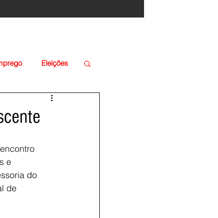
Emprego
Eleições
scente
encontro 
s e 
ssoria do 
l de 