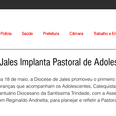
Polícia
Saúde
Prefeitura
Câmara
Trabalho e 
orte
Educação
Agropecuária
Igreja
Nacionais
Jales Implanta Pastoral de Adole
ia 18 de maio, a Diocese de Jales promoveu o primeiro 
eranças que acompanham os Adolescentes, Catequista
antuário Diocesano da Santíssima Trindade, com a Asse
 Reginaldo Andrietta, para planejar e refletir a Pastora
Voltar