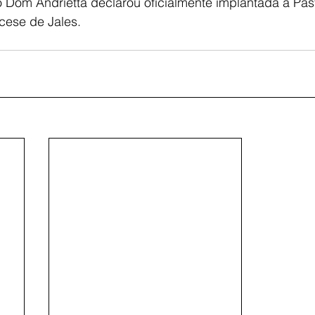
o Dom Andrietta declarou oficialmente implantada a Past
cese de Jales.