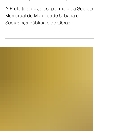
Mirassol a partir de 10 de agosto
A Prefeitura de Jales, por meio da Secretaria
Municipal de Mobilidade Urbana e
Segurança Pública e de Obras,
Infraestrutura e Desenvolvimento Urbano,
informa que a partir do dia 10 de agosto terá
início uma importante obra de implantação
de galerias pluviais na Rua Mirassol, no
acesso ao bairro JACB II. Durante a
execução dos serviços, o trecho
permanecerá totalmente interditado para
garantir a segurança de motoristas,
pedestres e trabalhadores. A intervenção
faz parte das aç