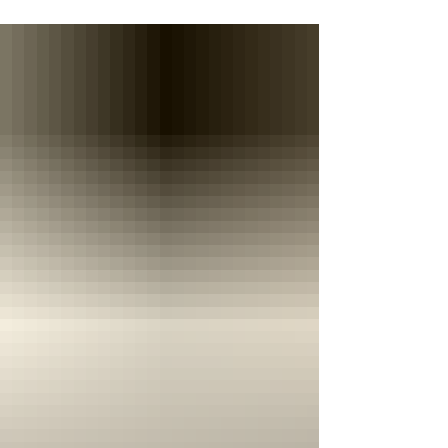
de Combate às Endemias, intensifica as
orientações à população sobre as medidas
necessárias para prevenir o aparecimento
de escorpiões e reduzir o risco de
acidentes envolvendo esses animais
peçonhentos. De acordo com a chefe da
Divisão de Combate aos Vetores e
Endemias, Vanessa Luzia da Silva Tonholi,
ao longo deste ano foram registrados 133
acidentes com picadas de escorpiões no
município