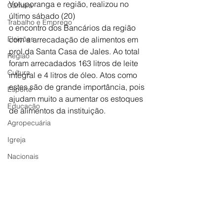
Votuporanga e região, realizou no 
Câmara
último sábado (20)
Trabalho e Emprego
o encontro dos Bancários da região 
Eleições
com a arrecadação de alimentos em 
prol da Santa Casa de Jales. Ao total 
Região
foram arrecadados 163 litros de leite 
Cultura
integral e 4 litros de óleo. Atos como 
estes são de grande importância, pois 
Esporte
ajudam muito a aumentar os estoques 
Educação
de alimentos da instituição.
Agropecuária
Igreja
Nacionais