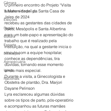
Câmara
O primeiro encontro do Projeto “Visita 
à Maternidade” da Santa Casa de 
Trabalho e Emprego
Jales de 2024
Eleições
recebeu as gestantes das cidades de 
Região
Jales, Mesópolis e Santa Albertina 
para um bate-papo e apresentação do 
Cultura
trabalho que é realizado pela 
Esporte
instituição, na qual a gestante inicia o 
vínculo com a equipe hospitalar, 
Educação
conhece as dependências, tira 
Agropecuária
dúvidas, tornando esse momento 
Igreja
ainda mais especial.
Durante a visita, a Ginecologista e 
Nacionais
Obstetra de plantão, Dra. Marjori 
Dayane Pelinson
Lyra esclareceu algumas dúvidas 
sobre os tipos de parto, pós-operatório 
e acompanhou as futuras mamães 