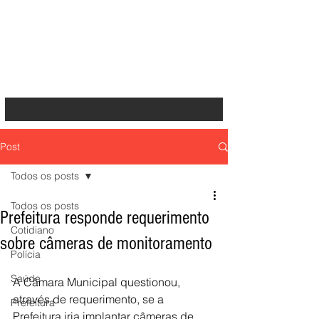
Post
Todos os posts
Todos os posts
Prefeitura responde requerimento
Cotidiano
sobre câmeras de monitoramento
Polícia
Saúde
A Câmara Municipal questionou, 
através de requerimento, se a 
Prefeitura
Prefeitura iria implantar câmeras de 