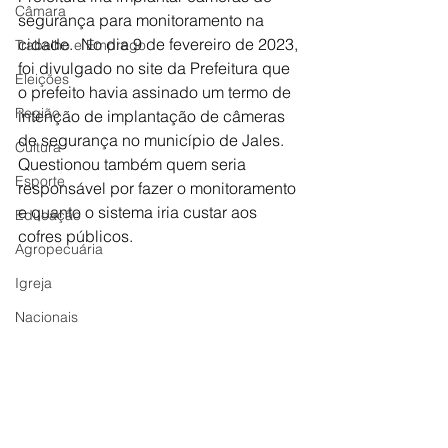
Câmara
segurança para monitoramento na 
cidade.  No dia 9 de fevereiro de 2023, 
Trabalho e Emprego
foi divulgado no site da Prefeitura que 
Eleições
o prefeito havia assinado um termo de 
Região
intenção de implantação de câmeras 
de segurança no município de Jales.
Cultura
Questionou também quem seria 
Esporte
responsável por fazer o monitoramento 
e quanto o sistema iria custar aos 
Educação
cofres públicos.
Agropecuária
Igreja
Nacionais