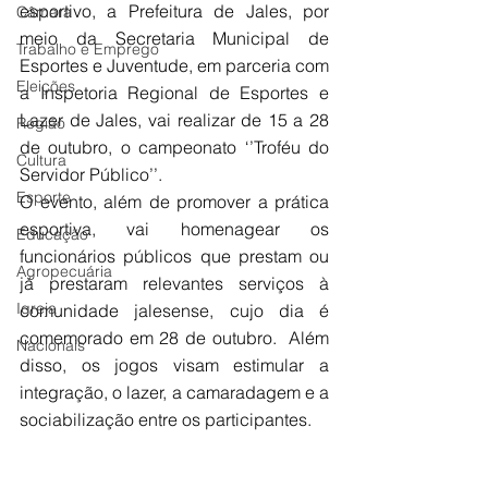
esportivo, a Prefeitura de Jales, por 
Câmara
meio da Secretaria Municipal de 
Trabalho e Emprego
Esportes e Juventude, em parceria com 
Eleições
a Inspetoria Regional de Esportes e 
Lazer de Jales, vai realizar de 15 a 28 
Região
de outubro, o campeonato ‘’Troféu do 
Cultura
Servidor Público’’.
Esporte
O evento, além de promover a prática 
esportiva, vai homenagear os 
Educação
funcionários públicos que prestam ou 
Agropecuária
já prestaram relevantes serviços à 
Igreja
comunidade jalesense, cujo dia é 
comemorado em 28 de outubro.  Além 
Nacionais
disso, os jogos visam estimular a 
integração, o lazer, a camaradagem e a 
sociabilização entre os participantes.