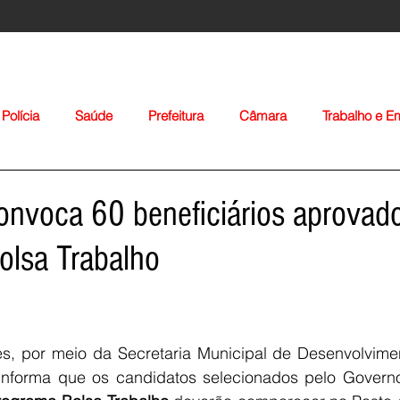
Polícia
Saúde
Prefeitura
Câmara
Trabalho e 
orte
Educação
Agropecuária
Igreja
Nacionais
convoca 60 beneficiários aprovad
olsa Trabalho
les, por meio da Secretaria Municipal de Desenvolvime
Voltar
 informa que os candidatos selecionados pelo Govern