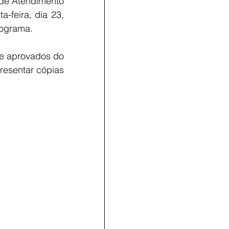
de Atendimento 
-feira, dia 23, 
rograma.
de aprovados do 
esentar cópias 