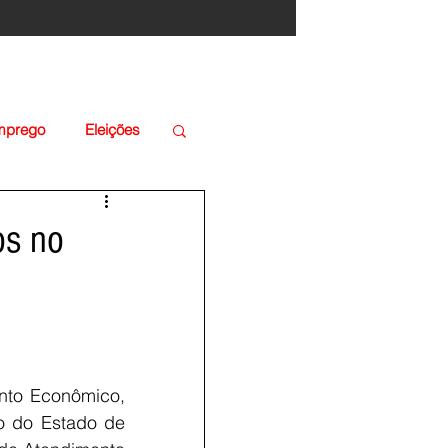
Emprego
Eleições
os no
nto Econômico, 
o do Estado de 