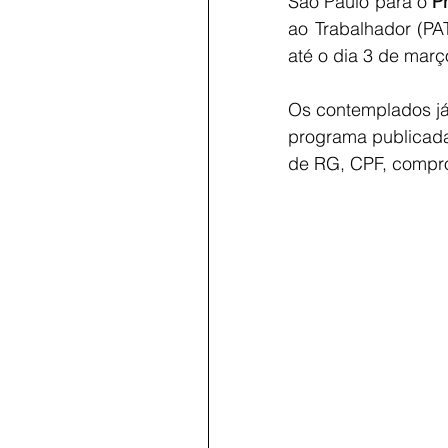
São Paulo para o 
P
ao Trabalhador (PAT
até o dia 3 de març
Os contemplados já 
programa publicada
de RG, CPF, compro