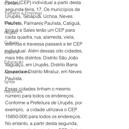
Postal (CEP) individual a partir desta 
Câmara
segunda-feira, 17. Os municípios de 
Trabalho e Emprego
Urupês, Tabapuã, Uchoa, Neves 
Eleições
Paulista, Palmares Paulista, Catiguá, 
Ipiguá e Sales terão um CEP para 
Região
cada quadra, rua, alameda, viela, 
Cultura
avenida e travessa passará a ter CEP 
individual. Além dessas oito cidades, 
Esporte
mais três distritos: Distrito São João 
Educação
Itaguaçu, em Urupês, Distrito Barra 
Dourada e Distrito Miraluz, em Neves 
Agropecuária
Paulista.
Igreja
Essas cidades tinham o mesmo 
Nacionais
número para todos os endereços. 
Conforme a Prefeitura de Urupês, por 
exemplo,  a cidade utilizava o CEP 
15850-000 para todos os endereços. 
No entanto, a partir desta segunda, 