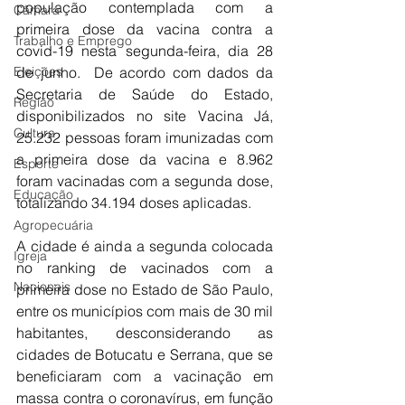
população contemplada com a 
Câmara
primeira dose da vacina contra a 
Trabalho e Emprego
covid-19 nesta segunda-feira, dia 28 
Eleições
de junho.  De acordo com dados da 
Secretaria de Saúde do Estado, 
Região
disponibilizados no site Vacina Já, 
Cultura
25.232 pessoas foram imunizadas com 
a primeira dose da vacina e 8.962 
Esporte
foram vacinadas com a segunda dose, 
Educação
totalizando 34.194 doses aplicadas.
Agropecuária
A cidade é ainda a segunda colocada 
Igreja
no ranking de vacinados com a 
Nacionais
primeira dose no Estado de São Paulo, 
entre os municípios com mais de 30 mil 
habitantes, desconsiderando as 
cidades de Botucatu e Serrana, que se 
beneficiaram com a vacinação em 
massa contra o coronavírus, em função 