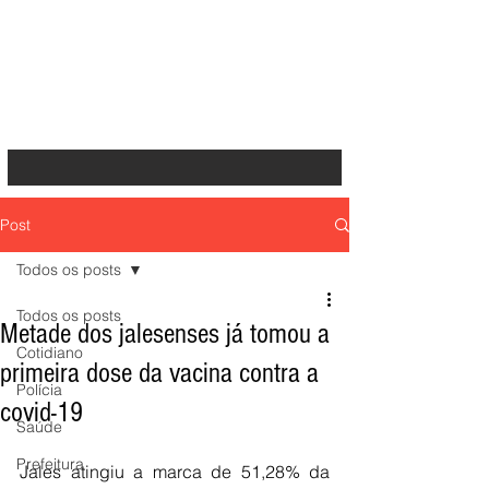
Post
Todos os posts
Todos os posts
Metade dos jalesenses já tomou a
Cotidiano
primeira dose da vacina contra a
Polícia
covid-19
Saúde
Prefeitura
Jales atingiu a marca de 51,28% da 