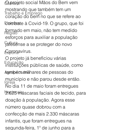
O projeto social Mãos do Bem vem 
Câmara
mostrando que também tem um 
Trabalho e Emprego
coração do bem no que se refere ao 
Eleições
combate à Covid-19. O grupo, que foi 
formado em maio, não tem medido 
Região
esforços para auxiliar a população 
Cultura
jalesense a se proteger do novo 
Coronavírus.
Esporte
O projeto já beneficiou várias 
Educação
instituições públicas de saúde, como 
também milhares de pessoas do 
Agropecuária
município e não parou desde então. 
Igreja
No dia 11 de maio foram entregues 
Nacionais
2.625 máscaras faciais de tecido, para 
doação à população. Agora esse 
número quase dobrou com a 
confecção de mais 2.330 máscaras 
infantis, que foram entregues na 
segunda-feira, 1º de junho para a 