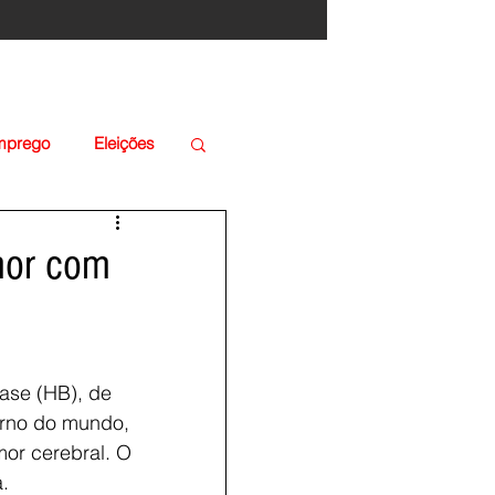
Emprego
Eleições
umor com
ase (HB), de 
erno do mundo, 
or cerebral. O 
.