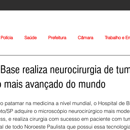
Polícia
Saúde
Prefeitura
Câmara
Trabalho e 
orte
Educação
Agropecuária
Igreja
Nacionais
 Base realiza neurocirurgia de t
o mais avançado do mundo
 patamar na medicina a nível mundial, o Hospital de B
eto/SP adquire o microscópio neurocirúrgico mais mod
Voltar
ss, e realiza cirurgia com sucesso em paciente com tum
al de todo Noroeste Paulista que possui essa tecnologia