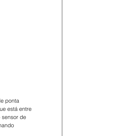
de ponta 
e está entre 
 sensor de 
nando 