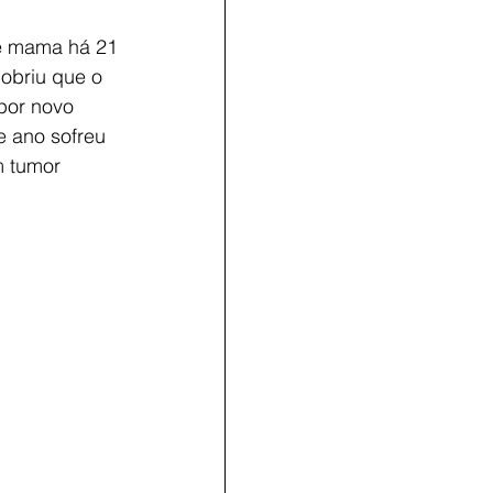
e mama há 21 
obriu que o 
por novo 
e ano sofreu 
m tumor 