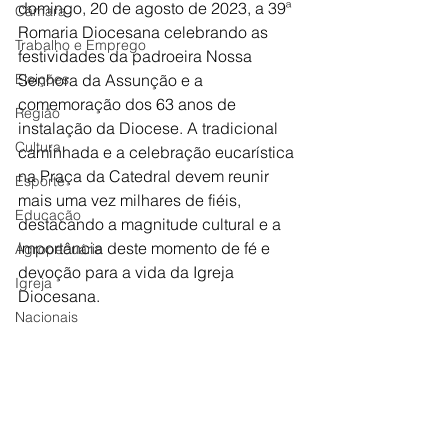
domingo, 20 de agosto de 2023, a 39ª 
Câmara
Romaria Diocesana celebrando as 
Trabalho e Emprego
festividades da padroeira Nossa 
Eleições
Senhora da Assunção e a 
comemoração dos 63 anos de 
Região
instalação da Diocese. A tradicional 
Cultura
caminhada e a celebração eucarística 
na Praça da Catedral devem reunir 
Esporte
mais uma vez milhares de fiéis, 
Educação
destacando a magnitude cultural e a 
importância deste momento de fé e 
Agropecuária
devoção para a vida da Igreja 
Igreja
Diocesana.
Nacionais