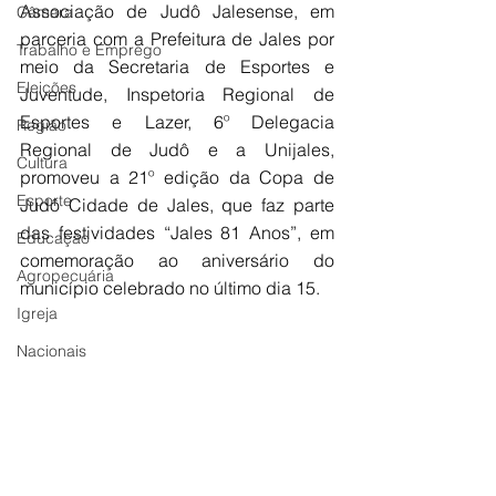
Associação de Judô Jalesense, em 
Câmara
parceria com a Prefeitura de Jales por 
Trabalho e Emprego
meio da Secretaria de Esportes e 
Eleições
Juventude, Inspetoria Regional de 
Esportes e Lazer, 6º Delegacia 
Região
Regional de Judô e a Unijales, 
Cultura
promoveu a 21º edição da Copa de 
Esporte
Judô Cidade de Jales, que faz parte 
das festividades “Jales 81 Anos”, em 
Educação
comemoração ao aniversário do 
Agropecuária
município celebrado no último dia 15.
Igreja
Nacionais