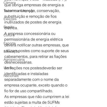
Câmara
que obriga empresas de energia a 
fazer manutenção, conservação, 
Trabalho e Emprego
substituição e remoção de fios 
Eleições
inutilizados de postes de energia 
Região
elétrica.
A empresa concessionária ou 
Cultura
permissionária de energia elétrica 
Esporte
deverá notificar outras empresas, que 
utilizam postes como suporte de seus 
Educação
cabeamentos, para retirar as fiações 
Agropecuária
desnecessárias.
Igreja
As fiações nos postesdeverão ser 
identificadas e instaladas 
Nacionais
separadamente com o nome da 
empresa ocupante, exceto quando o 
fio for de uso compartilhado.
As empresas que não cumprirem a lei 
estão sujeitas a multa de 5UFMs 