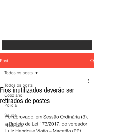
Post
Todos os posts
Todos os posts
Fios inutilizados deverão ser
Cotidiano
retirados de postes
Polícia
Saúde
Foi aprovado, em Sessão Ordinária (3), 
o Projeto de Lei 173/2017, do vereador 
Prefeitura
Luiz Henrique Viotto – Macetão (PP), 