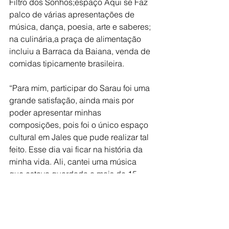
Filtro dos Sonhos;espaço Aqui se Faz 
palco de várias apresentações de 
música, dança, poesia, arte e saberes; 
na culinária,a praça de alimentação 
incluiu a Barraca da Baiana, venda de 
comidas tipicamente brasileira.
“Para mim, participar do Sarau foi uma 
grande satisfação, ainda mais por 
poder apresentar minhas 
composições, pois foi o único espaço 
cultural em Jales que pude realizar tal 
feito. Esse dia vai ficar na história da 
minha vida. Ali, cantei uma música 
que estava guardada a mais de 15 
anos, e ainda juntar meus amigos. Fico 
muito honrado, só tenho a agradecer 
ao Sarau no Ponto”, disse Lailson 
Martins, cantor e compositor mais 