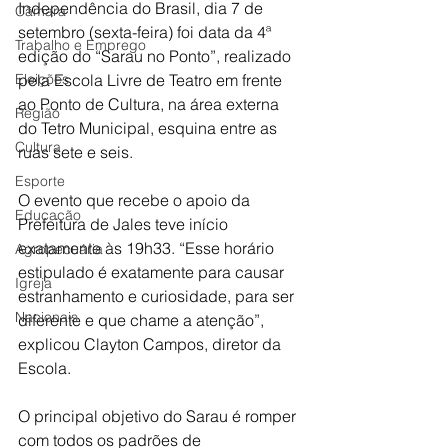
Independência do Brasil, dia 7 de 
Câmara
setembro (sexta-feira) foi data da 4ª 
Trabalho e Emprego
edição do “Sarau no Ponto”, realizado 
Eleições
pela Escola Livre de Teatro em frente 
ao Ponto de Cultura, na área externa 
Região
do Tetro Municipal, esquina entre as 
Cultura
ruas sete e seis.
Esporte
O evento que recebe o apoio da 
Educação
Prefeitura de Jales teve início 
exatamente às 19h33. “Esse horário 
Agropecuária
estipulado é exatamente para causar 
Igreja
estranhamento e curiosidade, para ser 
Nacionais
diferente e que chame a atenção”, 
explicou Clayton Campos, diretor da 
Escola.
O principal objetivo do Sarau é romper 
com todos os padrões de 